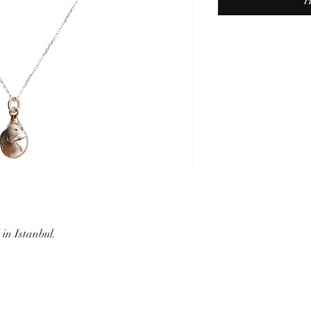
H
in Istanbul.