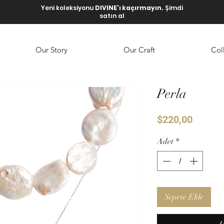
Yeni koleksiyonu
DIVINE'ı kaçırmayın.
Şimdi
satın al
Our Story
Our Craft
Col
Perla
Fiyat
$220,00
Adet
*
Sepete Ekle